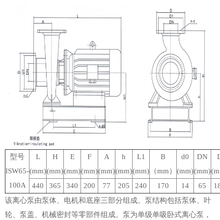
型号
L
H
E
F
A
h
L1
B
d0
DN
ISW65-
(mm)
(mm)
(mm)
(mm)
(mm)
(mm)
(mm)
（mm）
(mm)
(mm)
(m
100A
440
365
340
200
77
205
240
170
14
65
1
该离心泵由泵体、电机和底座三部分组成。泵结构包括泵体、叶
轮、泵盖、机械密封等零部件组成。泵为单级单吸卧式离心泵，